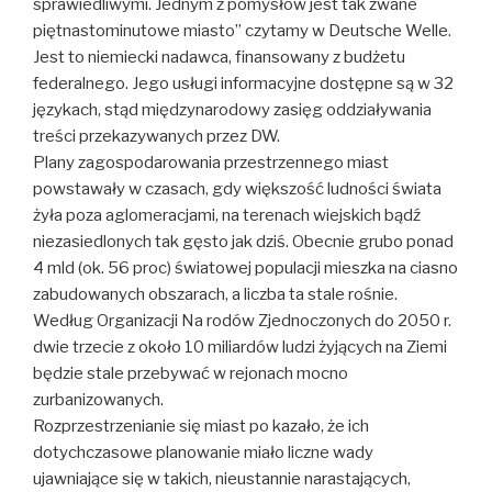
sprawiedliwymi. Jednym z pomysłów jest tak zwane
piętnastominutowe miasto” czytamy w Deutsche Welle.
Jest to niemiecki nadawca, finansowany z budżetu
federalnego. Jego usługi informacyjne dostępne są w 32
językach, stąd międzynaro­dowy zasięg oddziaływania
treści przekazywanych przez DW.
Plany zagospodarowania przestrzennego miast
powstawały w czasach, gdy większość ludno­ści świata
żyła poza aglomeracjami, na terenach wiejskich bądź
niezasiedlonych tak gęsto jak dziś. Obecnie grubo ponad
4 mld (ok. 56 proc) światowej populacji mieszka na ciasno
zabudowanych obszarach, a liczba ta stale rośnie.
Według Organizacji Na­ rodów Zjednoczonych do 2050 r.
dwie trzecie z około 10 miliardów ludzi żyjących na Ziemi
będzie stale przebywać w rejonach mocno
zurbanizowanych.
Rozprzestrzenianie się miast po­ kazało, że ich
dotychczasowe planowanie miało liczne wady
ujawniające się w takich, nieustannie narastających,