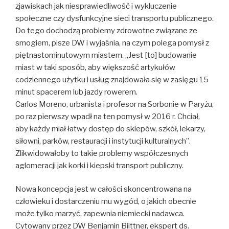
zjawiskach jak niesprawiedliwość i wykluczenie
społeczne czy dysfunkcyjne sieci transportu publicznego.
Do tego dochodzą problemy zdrowotne związane ze
smogiem, pisze DW i wyjaśnia, na czym polega pomysł z
piętnastominutowym mia­stem. „Jest [to] budowanie
miast w taki sposób, aby większość arty­kułów
codziennego użytku i usług znajdowała się w zasięgu 15
mi­nut spacerem lub jazdy rowerem.
Carlos Moreno, urbanista i profe­sor na Sorbonie w Paryżu,
po raz pierwszy wpadł na ten pomysł w 2016 r. Chciał,
aby każdy miał ła­twy dostęp do sklepów, szkół, le­karzy,
siłowni, parków, restauracji i instytucji kulturalnych”.
Zlikwido­wałoby to takie problemy współ­czesnych
aglomeracji jak korki i kiepski transport publiczny.
Nowa koncepcja jest w całości skoncentrowana na
człowieku i dostarczeniu mu wygód, o jakich obecnie
może tylko marzyć, zapewnia niemiecki nadawca.
Cytowany przez DW Benjamin Biittner, ekspert ds.