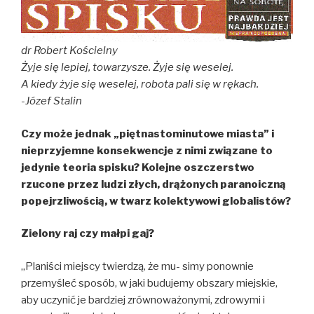
dr Robert Kościelny
Żyje się lepiej, towarzysze.
Żyje się weselej.
A kiedy żyje się weselej, robota pali się w rękach.
-Józef Stalin
Czy może jednak „piętnastominutowe miasta” i
nieprzyjemne konsekwencje z nimi związane to
jedynie teoria spisku? Kolejne oszczerstwo
rzucone przez ludzi złych, drążonych paranoiczną
po­pejrzliwością, w twarz kolektywowi globalistów?
Zielony raj czy małpi gaj?
„Planiści miejscy twierdzą, że mu- simy ponownie
przemyśleć sposób, w jaki budujemy obszary miejskie,
aby uczynić je bardziej zrównoważonymi, zdrowymi i