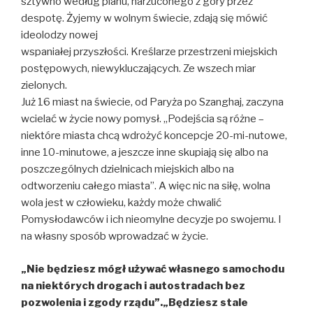
sztywno według planu, narzuconego z góry przez
despotę. Żyjemy w wolnym świecie, zdają się mówić
ideolodzy nowej
wspaniałej przyszłości. Kreślarze przestrzeni miejskich
postępowych, niewykluczających. Ze wszech miar
zielonych.
Już 16 miast na świecie, od Paryża po Szanghaj, zaczyna
wcielać w życie nowy pomysł. „Podejścia są różne –
niektóre miasta chcą wdrożyć koncepcje 20-mi-nutowe,
inne 10-minutowe, a jeszcze inne skupiają się albo na
poszczególnych dzielnicach miejskich albo na
odtworzeniu całego miasta”. A więc nic na siłę, wolna
wola jest w człowieku, każdy może chwalić
Pomysłodawców i ich nieomylne decyzje po swojemu. I
na własny sposób wprowadzać w życie.
„Nie będziesz mógł używać własnego samochodu
na niektórych drogach i autostradach bez
pozwolenia i zgody rządu”.„Będziesz stale