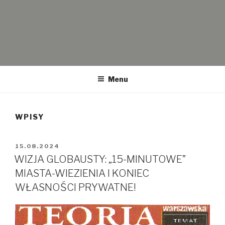
WOLNI I SOLIDARNI
Wolni i Solidarni – Partia polityczna Kornela Morawieckiego. Koło
Częstochowa. Dotyczy spraw politycznych ale także historii i
Menu
przyszłości.
WPISY
OPUBLIKOWANE
15.08.2024
W
WIZJA GLOBAUSTY: „15-MINUTOWE”
MIASTA-WIEZIENIA I KONIEC
WŁASNOŚCI PRYWATNE!