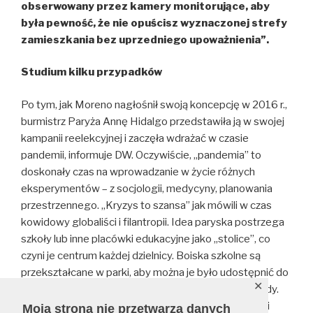
obserwowany przez kamery monitorujące, aby
była pewność, że nie opuścisz wyznaczonej strefy
zamieszkania bez uprzedniego upoważnienia”.
Studium kilku przypadków
Po tym, jak Moreno nagłośnił swoją koncepcję w 2016 r.,
burmistrz Paryża Annę Hidalgo przedstawiła ją w swojej
kampanii reelekcyjnej i zaczęła wdrażać w czasie
pandemii, informuje DW. Oczywiście, „pandemia” to
doskonały czas na wprowadzanie w życie różnych
eksperymentów – z socjologii, medycyny, planowania
przestrzennego. „Kryzys to szansa” jak mówili w czas
kowidowy globaliści i filantropii. Idea paryska postrzega
szkoły lub inne placówki edukacyjne jako „stolice”, co
czyni je centrum każdej dzielnicy. Boiska szkolne są
przekształcane w parki, aby można je było udostępnić do
✕
innych celów rekreacyjnych po zajęciach i w weekendy.
Ale to nie wszystko. Bowiem włodarze stolicy Francji
Moja strona nie przetwarza danych