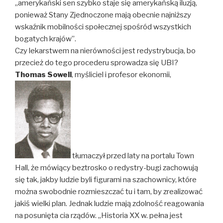
„amerykański sen szybko staje się amerykańską iluzją,
ponieważ Stany Zjednoczone mają obecnie najniższy
wskaźnik mobilności społecznej spośród wszystkich
bogatych krajów”.
Czy lekarstwem na nierówności jest redystrybucja, bo
przecież do tego procederu sprowadza się UBI?
Thomas Sowell
, myśliciel i profesor ekonomii,
tłumaczył przed laty na portalu Town
Hall, że mówiący beztrosko o redystry-bugi zachowują
się tak, jakby ludzie byli figurami na szachownicy, które
można swobodnie rozmieszczać tu i tam, by zrealizować
jakiś wielki plan. Jednak ludzie mają zdolność reagowania
na posunięta cia rządów. „Historia XX w. pełna jest