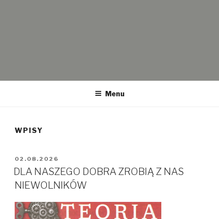
WOLNI I SOLIDARNI
Wolni i Solidarni – Partia polityczna Kornela Morawieckiego. Koło
Częstochowa. Dotyczy spraw politycznych ale także historii i
Menu
przyszłości.
WPISY
OPUBLIKOWANE
02.08.2026
W
DLA NASZEGO DOBRA ZROBIĄ Z NAS
NIEWOLNIKÓW