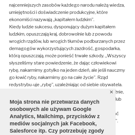
najcenniejszych zasobów każdego narodu należą wiedza,
umiejętności i doświadczenie produkcyjne, które
ekonomiści nazywają „kapitałem ludzkim”.
Kiedy ludzie sukcesu, dysponujący dużym kapitałem
ludzkim, opuszczają kraj, dobrowolnie lub z powodu
wrogich rządów, lub wrogich tłumów podburzanych przez
demagogów wykorzystujących zazdrość, gospodarka,
którą opuszczają, może ponieść trwałe szkody. „Wszyscy
słyszeliśmy stare powiedzenie, że dając człowiekowi
rybę, nakarmimy gotylko na jeden dzień, ale jeśli nauczmy
go łowić ryby, nakarmimy go na całe życie”. Rząd
redystrybu-uje „rybę”, uzależniając od siebie obywatela.
„Gdyby redystrybu-cjoniści traktowali sprawę poważnie,
✕
chcieliby rozdystrybuować zdolność do łowienia ryb lub
Moja strona nie przetwarza danych
do bycia produktywnym w inny sposób. Wiedza jest
osobowych ale używam Google
jedną z niewielu rzeczy, które można rozdystrybuować
Analytics, Mailchimp, przycisków z
bez uszczuplania zasobów posiadanych przez innych”.
mediów socjalnych jak Facebook,
Salesforce itp. Czy potrzebuję zgody