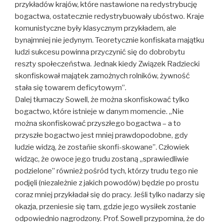
przykładów krajów, które nastawione na redystrybucję
bogactwa, ostatecznie redystrybuowały ubóstwo. Kraje
komunistyczne były klasycznym przykładem, ale
bynajmniej nie jedynym. Teoretycznie konfiskata majątku
ludzi sukcesu powinna przyczynić się do dobrobytu
reszty społeczeństwa. Jednak kiedy Związek Radziecki
skonfiskował majątek zamożnych rolników, żywność
stała się towarem deficytowym”.
Dalej tłumaczy Sowell, że można skonfiskować tylko
bogactwo, które istnieje w danym momencie. „Nie
można skonfiskować przyszłego bogactwa – a to
przyszłe bogactwo jest mniej prawdopodobne, gdy
ludzie widzą, że zostańie skonfi-skowane”. Człowiek
widząc, że owoce jego trudu zostaną „sprawiedliwie
podzielone” również pośród tych, którzy trudu tego nie
podjęli (niezależnie z jakich powodów) będzie po prostu
coraz mniej przykładał się do pracy. Jeśli tylko nadarzy się
okazja, przeniesie się tam, gdzie jego wysiłek zostanie
odpowiednio nagrodzony. Prof. Sowell przypomina, że do