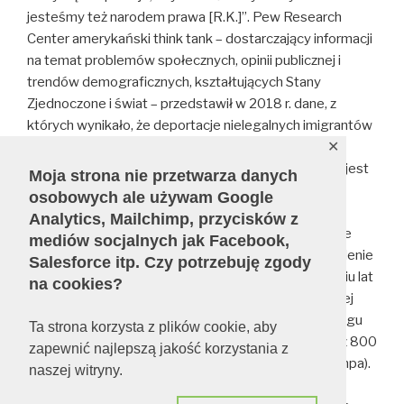
jesteśmy też narodem prawa [R.K.]”. Pew Research
Center amerykański think tank – dostarczający informacji
na temat problemów społecznych, opinii publicznej i
trendów demograficznych, kształtujących Stany
Zjednoczone i świat – przedstawił w 2018 r. dane, z
których wynikało, że deportacje nielegalnych imigrantów
✕
osiągnęły szczyt w 2013 r. Prezydentem był Barack
Obama i nikt nie wykrzykiwał, że „żaden człowiek nie jest
Moja strona nie przetwarza danych
nielegalny”, chociaż organizacja No Person Is Ulegał
osobowych ale używam Google
(Żaden człowiek nie jest nielegalny) działała od lat
Analytics, Mailchimp, przycisków z
kilkunastu. Zaś poprawne politycznie media, zapewne
mediów socjalnych jak Facebook,
zrugane przez lewicę, dopiero później zmieniły określenie
Salesforce itp. Czy potrzebuję zgody
„nielegalny” na „nieudokumentowany”. W ciągu ośmiu lat
na cookies?
urzędowania Obamy nastąpił stały spadek nielegalnej
imigracji i rekordowa liczba deportacji (1,1& min w ciągu
Ta strona korzysta z plików cookie, aby
pierwszych trzech lat rządów Obamy w porównaniu z 800
zapewnić najlepszą jakość korzystania z
tys. w ciągu pierwszych trzech lat prezydentury Trampa).
naszej witryny.