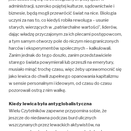
administracji, szeroko pojętej kulturze, sądownictwie i
biznesie, będą mogli przewrócić świat na nice. Biologia
uczyni za nas to, co kiedyś robiła rewoluga – usunie
starych, wierzących w „patriarchalne wartości”, liderów,
dając władzę przyczajonym za ich plecami postępowcom,
a tym samym otworzy pole do niczym nieograniczonych
harców i eksperymentów społecznych – kalkulowali.
Zanim jednak do tego doszło, zanim przedstawiciele
starego świata powymierali lub przeszli na emerytury,
musiało minąć trochę czasu, więc żeby uprawomocnić się
jako lewica do chwili zupełnego opanowania kapitalizmu
w sensie personalnym i ideowym, od czasu do czasu
pozorowali ostrą z nim walkę.
Kiedy lewica była antyglobalistyczna
Wielu Czytelników zapewne przypomina sobie, że
jeszcze do niedawna podczas burd ulicznych
wszczynanych przez lewackich aktywistów, na