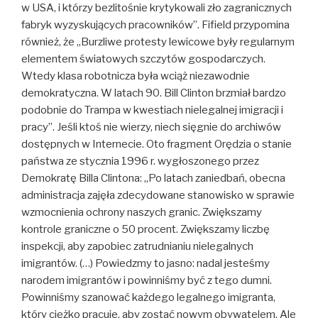
w USA, i którzy bezlitośnie krytykowali zło zagranicznych
fabryk wyzyskujących pracowników”. Fifield przypomina
również, że „Burzliwe protesty lewicowe były regularnym
elementem światowych szczytów gospodarczych.
Wtedy klasa robotnicza była wciąż niezawodnie
demokratyczna. W latach 90. Bill Clinton brzmiał bardzo
podobnie do Trampa w kwestiach nielegalnej imigracji i
pracy”. Jeśli ktoś nie wierzy, niech sięgnie do archiwów
dostępnych w Internecie. Oto fragment Orędzia o stanie
państwa ze stycznia 1996 r. wygłoszonego przez
Demokratę Billa Clintona: „Po latach zaniedbań, obecna
administracja zajęła zdecydowane stanowisko w sprawie
wzmocnienia ochrony naszych granic. Zwiększamy
kontrole graniczne o 50 procent. Zwiększamy liczbę
inspekcji, aby zapobiec zatrudnianiu nielegalnych
imigrantów. (…) Powiedzmy to jasno: nadal jesteśmy
narodem imigrantów i powinniśmy być z tego dumni.
Powinniśmy szanować każdego legalnego imigranta,
który ciężko pracuje, aby zostać nowym obywatelem. Ale