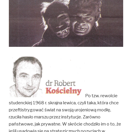
Po tzw. rewolcie
studenckiej 1968 r. skrajna lewica, czyli taka, która chce
przeftistrygować świat na swoją urojeniową modłę,
rzuciła hasło marszu przez instytucje. Zarówno
państwowe, jak prywatne. W skrócie chodziło im o to, że
jeśli usadowią się na strategicznych pozycjach w