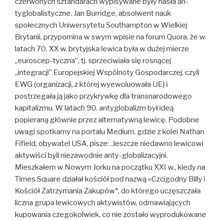
czerwonych sztandarach wypisywane były hasła an-
tyglobalistyczne. Jan Burridge, absolwent nauk
społecznych Uniwersytetu Southampton w Wielkiej
Brytanii, przypomina w swym wpisie na forum Quora, że w
latach 70. XX w. brytyjska lewica była w dużej mierze
„euroscep-tyczna”, tj. sprzeciwiała się rosnącej
„integracji” Europejskiej Wspólnoty Gospodarczej, czyli
EWG (organizacji, z której wyewoluowała UE) i
postrzegała ją jako przykrywkę dla transnarodowego
kapitalizmu. W latach 90. antyglobalizm był ideą
popieraną głównie przez alternatywną lewicę. Podobne
uwagi spotkamy na portalu Medium, gdzie z kolei Nathan
Fifield, obywatel USA, pisze: .Jeszcze niedawno lewicowi
aktywiści byli niezawodnie anty-globalizacyjni.
Mieszkałem w Nowym Jorku na początku XXI w., kiedy na
Times Square działał kościół pod nazwą «Czcigodny Billy i
Kościół Zatrzymania Zakupów*, do którego uczęszczała
liczna grupa lewicowych aktywistów, odmawiających
kupowania czegokolwiek, co nie zostało wyprodukowane