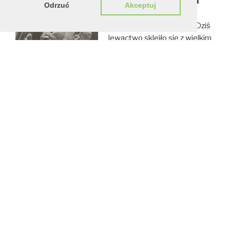
Mądrość etapu każę na
Odrzuć
Akceptuj
odwyrtkę
Jednak to już przeszłość. Dziś
lewactwo skleiło się z wielkim
biznesem tak bardzo, że
trudno odróżnić, gdzie w tej
hybrydzie jest twarz, a gdzie
sempitema. Jan Burridge
zaznaczył, że główny nurt
brytyjskiej lewicy pod koniec
Fot.: Communautes
lat 80. zaczął szukać
europeennes 1985
„ochrony” w EWG przed that-
cheryzmem. Należy zauważyć,
że w tym czasie EWG zaczęła już ewoluować w kierunku
intema-cjonalistycznym, a mówiąc ściślej,
transnarodowym. Coraz silniej przenikały ją koncepcje
komunistyczne. Tym łatwiej nowej lewicy było zmienić
zdanie, wykazując tym samym „elastyczność” i
pragmatyzm. Tych właśnie cnót lewica odmawiała