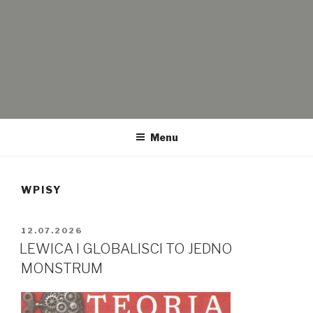
WOLNI I SOLIDARNI
Wolni i Solidarni – Partia polityczna Kornela Morawieckiego. Koło
Częstochowa. Dotyczy spraw politycznych ale także historii i
Menu
przyszłości.
WPISY
OPUBLIKOWANE
12.07.2026
W
LEWICA I GLOBALISCI TO JEDNO
MONSTRUM