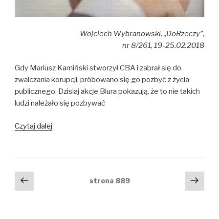
Wojciech Wybranowski, „DoRzeczy”,
nr 8/261, 19-25.02.2018
Gdy Mariusz Kamiński stworzył CBA i zabrał się do
zwalczania korupcji, próbowano się go pozbyć z życia
publicznego. Dzisiaj akcje Biura pokazują, że to nie takich
ludzi należało się pozbywać
Czytaj dalej
Młot
na
korupcję
–
Rewolucjonista
Nawigacja
Poprzednia
Nast
strona
889
w
strona
stro
po
akcji
wpisach