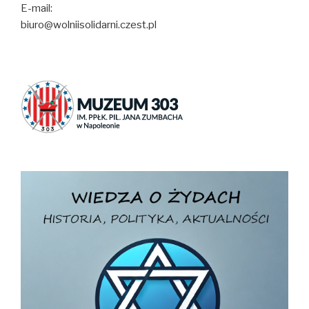
E-mail:
biuro@wolniisolidarni.czest.pl