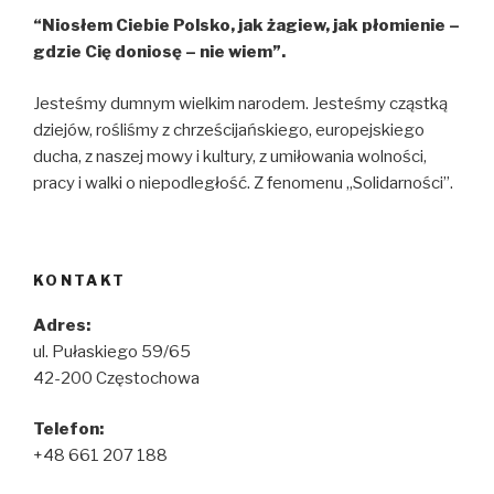
“Niosłem Ciebie Polsko, jak żagiew, jak płomienie –
gdzie Cię doniosę – nie wiem”.
Jesteśmy dumnym wielkim narodem. Jesteśmy cząstką
dziejów, rośliśmy z chrześcijańskiego, europejskiego
ducha, z naszej mowy i kultury, z umiłowania wolności,
pracy i walki o niepodległość. Z fenomenu „Solidarności”.
KONTAKT
Adres:
ul. Pułaskiego 59/65
42-200 Częstochowa
Telefon:
+48 661 207 188