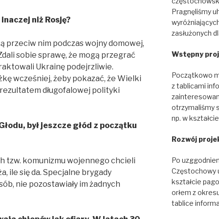
częstochowski
Pragnęliśmy u
inaczej niż Rosję?
wyróżniających
zasłużonych dl
zą przeciw nim podczas wojny domowej,
Wstępny pro
Zdali sobie sprawę, że mogą przegrać
raktowali Ukrainę podejrzliwie.
Początkowo mi
kę wcześniej, żeby pokazać, że Wielki
z tablicami in
ł rezultatem długofalowej polityki
zainteresowa
otrzymaliśmy 
np. w kształci
Głodu, był jeszcze głód z początku
Rozwój proje
Po uzggodnien
ch tzw. komunizmu wojennego chcieli
Częstochowy us
, ile się da. Specjalne brygady
kształcie pa
sób, nie pozostawiały im żadnych
orłem z okresu
tablice inform