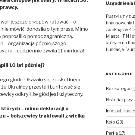
ała chłopów jak ofiary. W latach 30.
Uzgodnienia 
sprawcy.
Ruszyliśmy z u
owali jeszcze chłopów ratować – o
finansowania i
alnie mówić, donosiła o tym prasa. Mimo
zamknąć w 4 l
Miasta, IPN i 
 poprosili o pomoc zagraniczną.
których na fin
n – organizacja późniejszego
Fundacja Tauro
ra – codziennie żywiła 11 min ludzi!
ili 10 lat później?
KATEGORIE
ego głodu. Okazało się, że skutkiem
o, że Ukraińcy przestali buntować się
Bez kategorii
(
wicy odkryli, że głód jest użyteczny.
Historia i przy
których – mimo deklaracji o
Inne publikac
u – bolszewicy traktowali z wielką
Koło
(23)
Partia
(17)