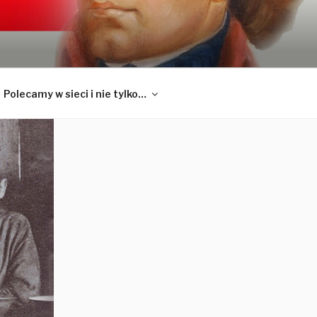
praw politycznych ale także historii
Polecamy w sieci i nie tylko…