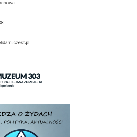
ochowa
88
idarni.czest.pl