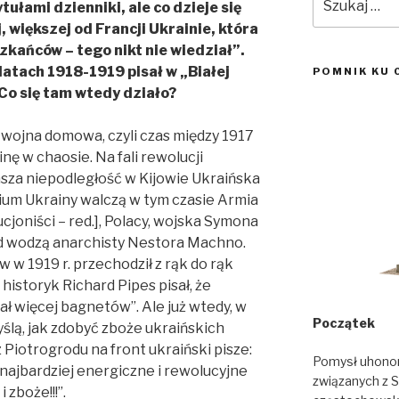
ułami dzienniki, ale co dzieje się
 większej od Francji Ukrainie, która
zkańców – tego nikt nie wiedział”.
 latach 1918-1919 pisał w „Białej
POMNIK KU 
Co się tam wtedy działo?
jna domowa, czyli czas między 1917
nę w chaosie. Na fali rewolucji
asza niepodległość w Kijowie Ukraińska
ium Ukrainy walczą w tym czasie Armia
cjoniści – red.], Polacy, wojska Symona
od wodzą anarchisty Nestora Machno.
 w 1919 r. przechodził z rąk do rąk
historyk Richard Pipes pisał, że
ał więcej bagnetów”. Ale już wtedy, w
Początek
ślą, jak zdobyć zboże ukraińskich
 Piotrogrodu na front ukraiński pisze:
Pomysł uhonor
 najbardziej energiczne i rewolucyjne
związanych z S
 zboże!!!”.