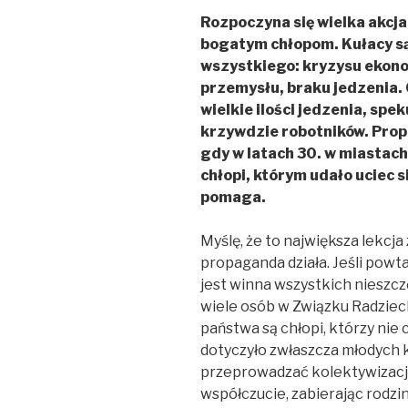
Rozpoczyna się wielka akc
bogatym chłopom. Kułacy są
wszystkiego: kryzysu ekon
przemysłu, braku jedzenia.
wielkie ilości jedzenia, spe
krzywdzie robotników. Prop
gdy w latach 30. w miastach
chłopi, którym udało uciec s
pomaga.
Myślę, że to największa lekcja 
propaganda działa. Jeśli powtar
jest winna wszystkich nieszczę
wiele osób w Związku Radzie
państwa są chłopi, którzy nie c
dotyczyło zwłaszcza młodych 
przeprowadzać kolektywizację
współczucie, zabierając rodzin