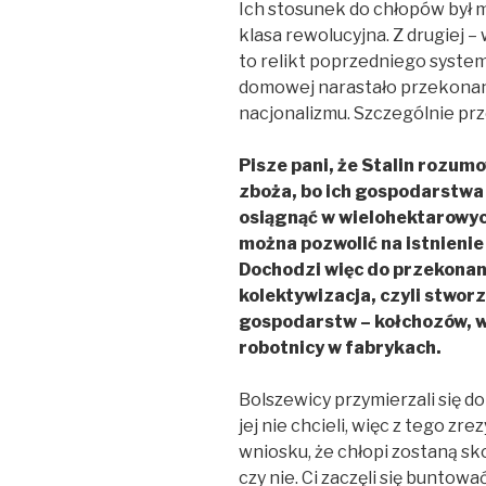
Ich stosunek do chłopów był mi
klasa rewolucyjna. Z drugiej –
to relikt poprzedniego system
domowej narastało przekonanie
nacjonalizmu. Szczególnie prz
Pisze pani, że Stalin rozum
zboża, bo ich gospodarstwa
osiągnąć w wielohektarowy
można pozwolić na istnienie
Dochodzi więc do przekonan
kolektywizacja, czyli stwor
gospodarstw – kołchozów, w
robotnicy w fabrykach.
Bolszewicy przymierzali się do 
jej nie chcieli, więc z tego zr
wniosku, że chłopi zostaną sk
czy nie. Ci zaczęli się buntow