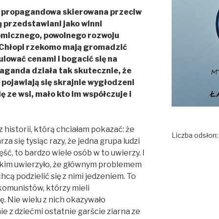
ja propagandowa skierowana przeciw
 przedstawiani jako winni
omicznego, powolnego rozwoju
 Chłopi rzekomo mają gromadzić
kulować cenami i bogacić się na
aganda działa tak skutecznie, że
 pojawiają się skrajnie wygłodzeni
ię ze wsi, mało kto im współczuje i
z historii, którą chciałam pokazać: że
Liczba odsłon
za się tysiąc razy, że jedna grupa ludzi
ść, to bardzo wiele osób w to uwierzy. I
ckim uwierzyło, że głównym problemem
hcą podzielić się z nimi jedzeniem. To
komunistów, którzy mieli
. Nie wielu z nich okazywało
ie z dziećmi ostatnie garście ziarna ze