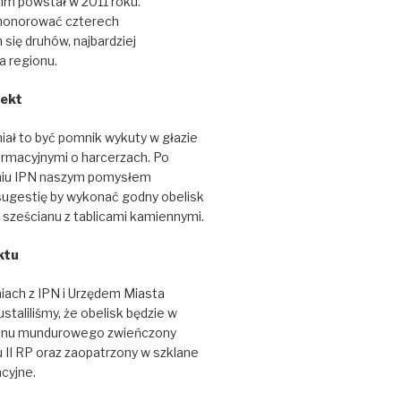
m powstał w 2011 roku.
honorować czterech
 się druhów, najbardziej
a regionu.
jekt
ał to być pomnik wykuty w głazie
formacyjnymi o harcerzach. Po
niu IPN naszym pomysłem
sugestię by wykonać godny obelisk
e sześcianu z tablicami kamiennymi.
ktu
iach z IPN i Urzędem Miasta
taliliśmy, że obelisk będzie w
gonu mundurowego zwieńczony
 II RP oraz zaopatrzony w szklane
acyjne.