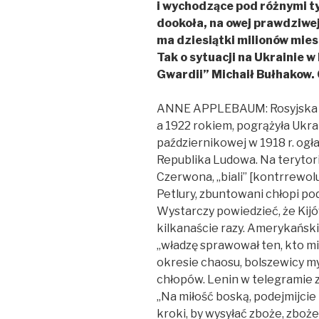
i wychodzące pod różnymi tyt
dookoła, na owej prawdziwej,
ma dziesiątki milionów mies
Tak o sytuacji na Ukrainie w
Gwardii” Michaił Bułhakow. 
ANNE APPLEBAUM: Rosyjska wo
a 1922 rokiem, pogrążyła Ukrai
październikowej w 1918 r. ogł
Republika Ludowa. Na terytor
Czerwona, „biali” [kontrrewolu
Petlury, zbuntowani chłopi p
Wystarczy powiedzieć, że Kijów
kilkanaście razy. Amerykański 
„władzę sprawował ten, kto mi
okresie chaosu, bolszewicy my
chłopów. Lenin w telegramie z
„Na miłość boską, podejmijcie
kroki, by wysyłać zboże, zboże i