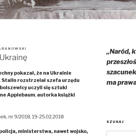
ARANOWSKI
„Naród, k
 Ukrainę
przeszłoś
szacunek 
chny pokazał, że na Ukrainie
, Stalin rozstrzelał szefa urzędu
ma prawa 
bolszewicy uczyli się sztuki
ne Applebaum
,
autorka książki
k, nr 9/2018, 19-25.02.2018
SZUKAJ
licja, ministerstwa, nawet wojsko,
Szukaj: