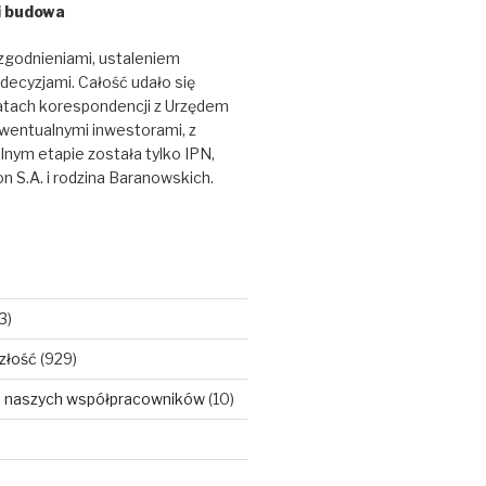
i budowa
zgodnieniami, ustaleniem
 decyzjami. Całość udało się
atach korespondencji z Urzędem
ewentualnymi inwestorami, z
alnym etapie została tylko IPN,
n S.A. i rodzina Baranowskich.
3)
szłość
(929)
je naszych współpracowników
(10)