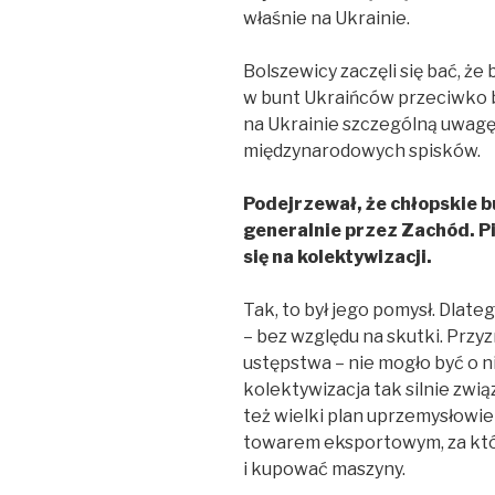
właśnie na Ukrainie.
Bolszewicy zaczęli się bać, że
w bunt Ukraińców przeciwko b
na Ukrainie szczególną uwagę,
międzynarodowych spisków.
Podejrzewał, że chłopskie b
generalnie przez Zachód. Pis
się na kolektywizacji.
Tak, to był jego pomysł. Dlate
– bez względu na skutki. Przyz
ustępstwa – nie mogło być o 
kolektywizacja tak silnie zwią
też wielki plan uprzemysłowi
towarem eksportowym, za któ
i kupować maszyny.