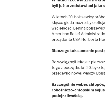
W latach 20. władza traktow
byli już przedstawiani jako 
W latach 20. bolszewicy prób
klęsce głodu można było oficj
wściekłości Lenina bolszewicy
American Relief Administratio
prezydenta USA Herberta Hoove
Dlaczego tak samo nie postąp
Bo wyciągnęli lekcje z pierwsz
tego z początku lat 20. było t
przeciwko nowej władzy. Bolsze
Szczególnie wobec chłopów, 
robotniczo-chłopskim sojusz
podejrzliwością.