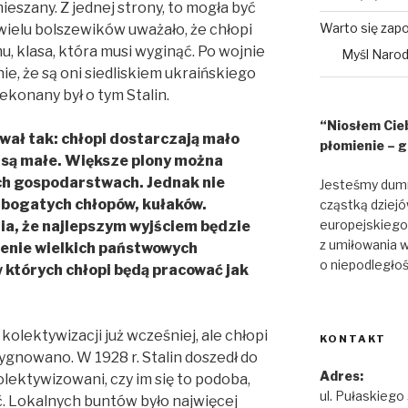
eszany. Z jednej strony, to mogła być
Warto się zap
 wielu bolszewików uważało, że chłopi
u, klasa, która musi wyginąć. Po wojnie
Myśl Naro
, że są oni siedliskiem ukraińskiego
ekonany był o tym Stalin.
“Niosłem Cieb
ował tak: chłopi dostarczają mało
płomienie – g
 są małe. Większe plony można
ch gospodarstwach. Jednak nie
Jesteśmy dum
 bogatych chłopów, kułaków.
cząstką dziejó
europejskiego 
ia, że najlepszym wyjściem będzie
z umiłowania wo
zenie wielkich państwowych
o niepodległoś
 których chłopi będą pracować jak
kolektywizacji już wcześniej, ale chłopi
KONTAKT
ezygnowano. W 1928 r. Stalin doszedł do
Adres:
olektywizowani, czy im się to podoba,
ul. Pułaskiego
ać. Lokalnych buntów było najwięcej