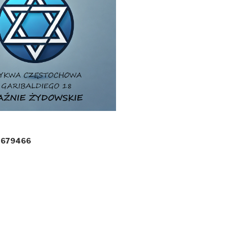
:
679466