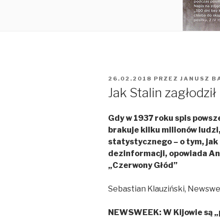
OPUBLIKOWANE
26.02.2018
PRZEZ
JANUSZ B
W
Jak Stalin zagłodził
Gdy w 1937 roku spis powsze
brakuje kilku milionów ludzi
statystycznego – o tym, jak 
dezinformacji, opowiada
An
„Czerwony Głód”
Sebastian Klauziński, Newswee
NEWSWEEK: W Kijowie są „po