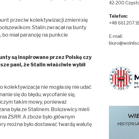
42-200 Częst
Telefon:
 bunt przeciw kolektywizacji zmieni się
+48 661 207 1
olszewikom. Stalin zwracał na bunty
 bo miał paranoję na punkcie
E-mail:
biuro@wolniisol
unty są inspirowane przez Polskę czy
ze pani, że Stalin właściwie wybił
go kolektywizacja nie mogła się nie udać
nanie się do błędu, wycofanie się,
niczym takim mowy, ponieważ
zana była ze Stalinem. Bolszewicy mieli
enia ZSRR. A zboże było głównym
ry można było dostawać twardą walutę