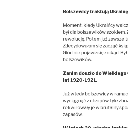
Bolszewicy traktują Ukrainę 
Moment, kiedy Ukraińcy walc
był dla bolszewików szokiem. 
rewolucję. Potem już zawsze t
Zdecydowałam się zacząć książ
Głód nie pojawił się znikąd. By
bolszewików.
Zanim doszło do Wielkiego 
lat 1920-1921.
Już wtedy bolszewicy w rama
wyciągnąć z chłopów tyle zboża
rekwirowały je w brutalny spo
zapasów.