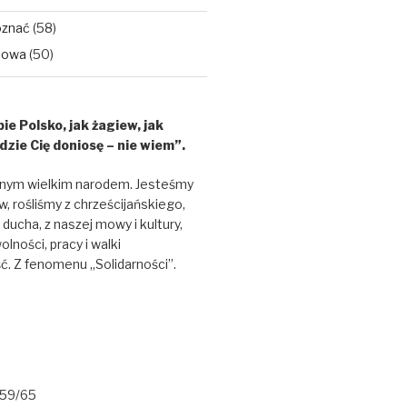
oznać
(58)
dowa
(50)
ie Polsko, jak żagiew, jak
dzie Cię doniosę – nie wiem”.
nym wielkim narodem. Jesteśmy
w, rośliśmy z chrześcijańskiego,
ducha, z naszej mowy i kultury,
lności, pracy i walki
ć. Z fenomenu „Solidarności”.
 59/65