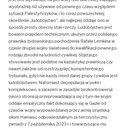
wyobraźnię niż używane od pewnego czasu względem
sytuacji Palestyńczyków, i to coraz powszechniej,
określenie „ludobójstwo”, ale najlepiej oddaje ono w
sposób prosty obecny stan rzeczy. Ludobójstwo jest
bowiem pojęciem technicznym, ukutym przez polskiego
prawnika żydowskiego pochodzenia Rafała Lemkina w
czasie drugiej wojny światowej do kwalifikacji pewnego
rodzaju zbrodni na ludności cywilnej. Stąd jego
stosowanie jest podatne na kazuistykę prawniczą czy
nawet zależne od rozstrzygnięć kompetentnego
trybunału, gdyż nie każdy mord danej grupy cywilów jest
ludobójstwem. Natomiast depopulacja w pełni i
kompleksowo, a zarazem w zasadzie bezkontrowersji
(skoro strona ją przeprowadzająca się z tym nie kryje)
oddaje empiryczny fakt dokonujący się w Gazie od
czasów wojny wypowiedzianej przez armię izraelską
siłom Hamasu, odpowiedzialnym za terrorystyczny
zamach z 7 października 2023 r. i towarzyszące mu