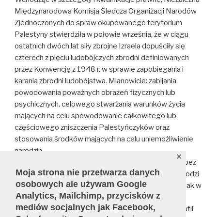
Międzynarodowa Komisja Śledcza Organizacji Narodów
Zjednoczonych do spraw okupowanego terytorium
Palestyny stwierdziła w połowie września, że w ciągu
ostatnich dwóch lat siły zbrojne Izraela dopuściły się
czterech z pięciu ludobójczych zbrodni definiowanych
przez Konwencję z 1948 r. w sprawie zapobiegania i
karania zbrodni ludobójstwa. Mianowicie: zabijania,
powodowania poważnych obrażeń fizycznych lub
psychicznych, celowego stwarzania warunków życia
mających na celu spowodowanie całkowitego lub
częściowego zniszczenia Palestyńczyków oraz
stosowania środków mających na celu uniemożliwienie
narodzin.
✕
Ma się rozumieć, podobne oskarżenia nie pozostają bez
Moja strona nie przetwarza danych
odpowiedzi ze strony Izraela. Po pierwsze, gdy dochodzi
osobowych ale używam Google
do jakiegoś zajścia poruszającego światowe media, jak w
Analytics, Mailchimp, przycisków z
przypadku zabicia działaczy humanitarnych czy
mediów socjalnych jak Facebook,
ostrzelania szczególnych miejsc schronienia (np. parafii