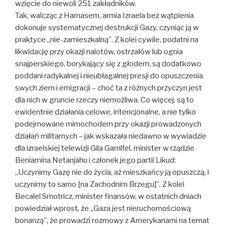
wzięcie do niewoli 251 zakładników.
Tak, walcząc z Hamasem, armia Izraela bez wątpienia
dokonuje systematycznej destrukcji Gazy, czyniąc ją w
praktyce „nie-zamieszkalną”. Z kolei cywile, podatni na
likwidację przy okazji nalotów, ostrzałów lub ognia
snajperskiego, borykający się z głodem, są dodatkowo
poddani radykalnej i nieubłagalnej presji do opuszczenia
swych ziem i emigracji – choć ta z różnych przyczyn jest
dla nich w gruncie rzeczy niemożliwa. Co więcej, są to
ewidentnie działania celowe, intencjonalne, a nie tylko
podejmowane mimochodem przy okazji prowadzonych
działań militarnych – jak wskazała niedawno w wywiadzie
dla izraelskiej telewizji Gila Gamlfel, minister w rządzie
Beniamina Netanjahu i członek jego partii Likud:
„Uczynimy Gazę nie do życia, aż mieszkańcy ją opuszczą, i
uczynimy to samo [na Zachodnim Brzegu]”. Z kolei
Becalel Smotricz, minister finansów, w ostatnich dniach
powiedział wprost, że „Gaza jest nieruchomościową
bonanzą”, że prowadzi rozmowy z Amerykanami na temat