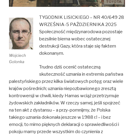
TYGODNIK LISICKIEGO – NR 40/649 28
WRZEŚNIA-5 PAŹDZIERNIKA 2025
Społeczność międzynarodowa pozostaje
bezsilnie bierna wobec ostatecznej
destrukcji Gazy, która staje się faktem
dokonanym.
Wojciech
Golonka
Trudno dziś ocenić ostateczną
skuteczność uznania in extremis państwa
palestyńskiego przez kilka światowych potęg oraz wiele
krajów pośrednich; uznania niepozbawionego zresztą
kontrowersji w chwili, kiedy Hamas wciąż przetrzymuje
żydowskich zakładników. W rzeczy samej, jeśli spojrzeć
na ten akt z dystansu – a przy-pomnijmy, że Polska
takiego uznania dokonała jeszcze w 1988 r.! – i bez
emocji, to mimo pięknych deklaracji o sprawiedliwości i
pokoju mamy przede wszystkim do czynienia z