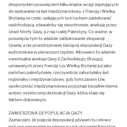
desperackim posunięciem kilku krajów wciąż aspirujących
do wpływania na ład międzynarodowy, z Francją i Wielką
Brytanią na czele, usiłujących tym ruchem zablokować
nadchodzącą, zdawałoby się nieuchronnie, aneksję przez
Izrael Strefy Gazy, a z nią i całej Palestyny. Co ważne, w
posunięciu tym to właśnie zablokowanie ekspansji
Izraela, a nie powstrzymanie bieżącej depopulacji Gazy
wybrzmiewa w pierwszym rzędzie. Albowiem to właśnie
ewentualna aneksja Gazy (i Zachodniego Brzegu),
uznawanych przez Francję czy Wielką Brytanię już jako
państwo palestyńskie, rzeczywiście zaburzyłaby ład
regionalny i międzynarodowy, gdy tymczasem tzw.
społeczność międzynarodowa pozostaje bezsilnie bierna
wobec ostatecznej destrukcji Gazy, która staje się
faktem dokonanym.
ZAMIERZONA DEPOPULACJA GAZY
Zaznaczam, że pojęcia depopulacji używam tu celowo:
jest ono wprawdzie na pierwszy rzut oka mniej frapujące