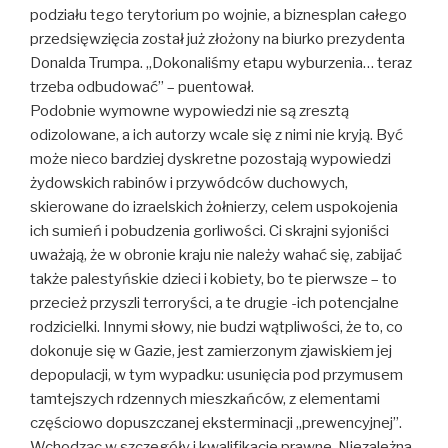
podziału tego terytorium po wojnie, a biznesplan całego
przedsięwzięcia został już złożony na biurko prezydenta
Donalda Trumpa. „Dokonaliśmy etapu wyburzenia… teraz
trzeba odbudować” – puentował.
Podobnie wymowne wypowiedzi nie są zresztą
odizolowane, a ich autorzy wcale się z nimi nie kryją. Być
może nieco bardziej dyskretne pozostają wypowiedzi
żydowskich rabinów i przywódców duchowych,
skierowane do izraelskich żołnierzy, celem uspokojenia
ich sumień i pobudzenia gorliwości. Ci skrajni syjoniści
uważają, że w obronie kraju nie należy wahać się, zabijać
także palestyńskie dzieci i kobiety, bo te pierwsze – to
przecież przyszli terroryści, a te drugie -ich potencjalne
rodzicielki. Innymi słowy, nie budzi wątpliwości, że to, co
dokonuje się w Gazie, jest zamierzonym zjawiskiem jej
depopulacji, w tym wypadku: usunięcia pod przymusem
tamtejszych rdzennych mieszkańców, z elementami
częściowo dopuszczanej eksterminacji „prewencyjnej”.
Wchodząc w szczegóły i kwalifikacje prawne, Niezależna