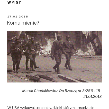
WPISY
OPUBLIKOWANE
17.01.2018
W
Komu mienie?
Marek Chodakiewicz, Do Rzeczy, nr 3/256 z 15-
21.01.2018
W USA wykuwają przepisy, dzięki którym organizacje