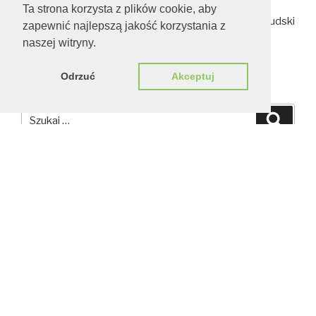
Ta strona korzysta z plików cookie, aby
marsz. Józef Piłsudski
zapewnić najlepszą jakość korzystania z
naszej witryny.
Odrzuć
Akceptuj
SZUKAJ
Szukaj:
Szuka
POMNIK KU CZCI SZARYCH SZEREGÓW