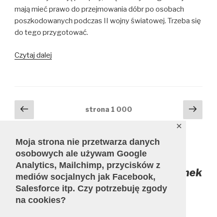
mają mieć prawo do przejmowania dóbr po osobach
poszkodowanych podczas II wojny światowej. Trzeba się
do tego przygotować.
Czytaj dalej
Komu
mienie?
Nawigacja
Poprzednia
Nast
strona
1 000
strona
stro
po
✕
wpisach
Moja strona nie przetwarza danych
osobowych ale używam Google
„Naród, który nie szanuje swej
Analytics, Mailchimp, przycisków z
przeszłości nie zasługuje na szacunek
mediów socjalnych jak Facebook,
teraźniejszości i nie ma prawa do
Salesforce itp. Czy potrzebuję zgody
na cookies?
przyszłości”.