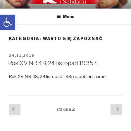
Przeskocz
WOLNI I SOLIDARNI
Wolni i Solidarni – Partia polityczna Kornela Morawieckiego. Koło
do
Częstochowa. Dotyczy spraw politycznych ale także historii i
Open toolbar
Menu
treści
przyszłości.
KATEGORIA:
WARTO SIĘ ZAPOZNAĆ
OPUBLIKOWANE
24.11.2019
W
Rok XV NR 48, 24 listopad 1935 r.
Rok XV NR 48, 24 listopad 1935 r.:
pobierz numer
Nawigacja
Poprzednia
Nast
strona
2
strona
stro
po
wpisach