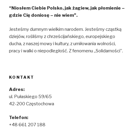
“Niosłem Ciebie Polsko, jak żagiew, jak płomienie –
gdzie Cię doniosę – nie wiem”.
Jesteśmy dumnym wielkim narodem. Jesteśmy cząstką
dziejów, rośliśmy z chrześcijańskiego, europejskiego
ducha, z naszej mowy i kultury, z umiłowania wolności,
pracy i walki o niepodległość. Z fenomenu „Solidarności”.
KONTAKT
Adres:
ul. Pułaskiego 59/65
42-200 Częstochowa
Telefon:
+48 661 207 188