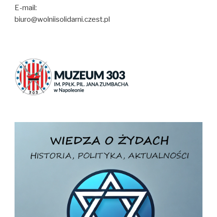
E-mail:
biuro@wolniisolidarni.czest.pl