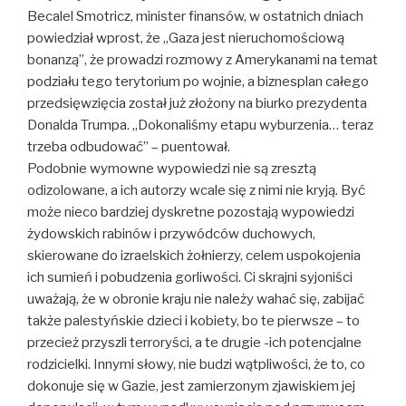
Becalel Smotricz, minister finansów, w ostatnich dniach
powiedział wprost, że „Gaza jest nieruchomościową
bonanzą”, że prowadzi rozmowy z Amerykanami na temat
podziału tego terytorium po wojnie, a biznesplan całego
przedsięwzięcia został już złożony na biurko prezydenta
Donalda Trumpa. „Dokonaliśmy etapu wyburzenia… teraz
trzeba odbudować” – puentował.
Podobnie wymowne wypowiedzi nie są zresztą
odizolowane, a ich autorzy wcale się z nimi nie kryją. Być
może nieco bardziej dyskretne pozostają wypowiedzi
żydowskich rabinów i przywódców duchowych,
skierowane do izraelskich żołnierzy, celem uspokojenia
ich sumień i pobudzenia gorliwości. Ci skrajni syjoniści
uważają, że w obronie kraju nie należy wahać się, zabijać
także palestyńskie dzieci i kobiety, bo te pierwsze – to
przecież przyszli terroryści, a te drugie -ich potencjalne
rodzicielki. Innymi słowy, nie budzi wątpliwości, że to, co
dokonuje się w Gazie, jest zamierzonym zjawiskiem jej