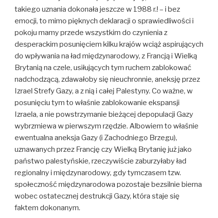
takiego uznania dokonała jeszcze w 1988 r.! – i bez
emocji, to mimo pięknych deklaracji o sprawiedliwości i
pokoju mamy przede wszystkim do czynienia z
desperackim posunięciem kilku krajów wciąż aspirujących
do wpływania na ład międzynarodowy, z Francją i Wielką
Brytanią na czele, usiłujących tym ruchem zablokować
nadchodzącą, zdawałoby się nieuchronnie, aneksję przez
Izrael Strefy Gazy, a z nią i całej Palestyny. Co ważne, w
posunięciu tym to właśnie zablokowanie ekspansji
Izraela, a nie powstrzymanie bieżącej depopulacji Gazy
wybrzmiewa w pierwszym rzędzie. Albowiem to właśnie
ewentualna aneksja Gazy (i Zachodniego Brzegu),
uznawanych przez Francję czy Wielką Brytanię już jako
państwo palestyńskie, rzeczywiście zaburzyłaby ład
regionalny i międzynarodowy, gdy tymczasem tzw.
społeczność międzynarodowa pozostaje bezsilnie bierna
wobec ostatecznej destrukcji Gazy, która staje się
faktem dokonanym.