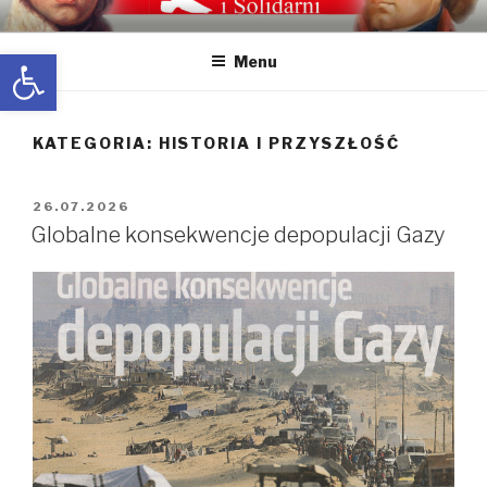
Przeskocz
WOLNI I SOLIDARNI
Wolni i Solidarni – Partia polityczna Kornela Morawieckiego. Koło
do
Częstochowa. Dotyczy spraw politycznych ale także historii i
Open toolbar
Menu
treści
przyszłości.
KATEGORIA:
HISTORIA I PRZYSZŁOŚĆ
OPUBLIKOWANE
26.07.2026
W
Globalne konsekwencje depopulacji Gazy