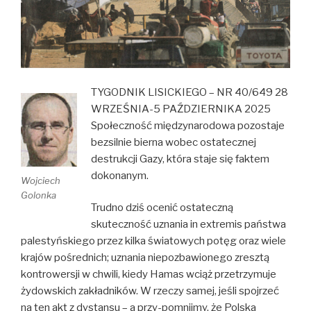
TYGODNIK LISICKIEGO – NR 40/649 28
WRZEŚNIA-5 PAŹDZIERNIKA 2025
Społeczność międzynarodowa pozostaje
bezsilnie bierna wobec ostatecznej
destrukcji Gazy, która staje się faktem
dokonanym.
Wojciech
Golonka
Trudno dziś ocenić ostateczną
skuteczność uznania in extremis państwa
palestyńskiego przez kilka światowych potęg oraz wiele
krajów pośrednich; uznania niepozbawionego zresztą
kontrowersji w chwili, kiedy Hamas wciąż przetrzymuje
żydowskich zakładników. W rzeczy samej, jeśli spojrzeć
na ten akt z dystansu – a przy-pomnijmy, że Polska