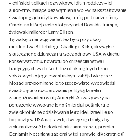
– chińskiej aplikacji rozrywkowej dla młodzieży – jej
algorytmy, mające bez wątpienia wpływ na kształtowanie
światopoglądu użytkowników, trafią pod nadzór firmy
Oracle, na której czele stoi przyjaciel Donalda Trumpa,
żydowski miliarder Larry Ellison.
Tę walkę o narrację widać też było przy okazji
morderstwa 31-letniego Charliego Kirka, niezwykle
skutecznego działacza na rzecz odnowy USA w duchu
konserwatyzmu, powrotu do chrześcijaństwa i
tradycyjnych wartości. Otóż obok mętnych teorii
spiskowych o jego ewentualnym zabójstwie przez
Mosad przypominano jego rzeczywiste wypowiedzi
świadczące o rozczarowaniu polityką Izraela i
zaangażowaniem w nią Ameryki. A zważywszy na
poruszenie wywołane jego śmiercią i pośmiertne
zwielokrotnione odziaływania jego idei, Izrael i jego
forpoczty w USA naprawdę dwoiły się i troiły, aby
zminimalizować te doniesienia; sam zresztą premier
Beniamin Netanjahu zabierał w tej sprawie kilkakrotnie (!]