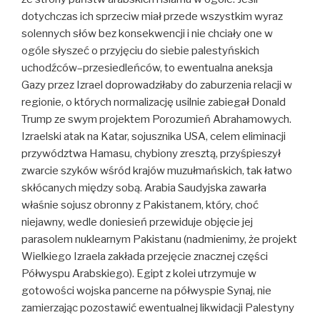
dotychczas ich sprzeciw miał przede wszystkim wyraz
solennych słów bez konsekwencji i nie chciały one w
ogóle słyszeć o przyjęciu do siebie palestyńskich
uchodźców–przesiedleńców, to ewentualna aneksja
Gazy przez Izrael doprowadziłaby do zaburzenia relacji w
regionie, o których normalizację usilnie zabiegał Donald
Trump ze swym projektem Porozumień Abrahamowych.
Izraelski atak na Katar, sojusznika USA, celem eliminacji
przywództwa Hamasu, chybiony zresztą, przyśpieszył
zwarcie szyków wśród krajów muzułmańskich, tak łatwo
skłócanych między sobą. Arabia Saudyjska zawarła
właśnie sojusz obronny z Pakistanem, który, choć
niejawny, wedle doniesień przewiduje objęcie jej
parasolem nuklearnym Pakistanu (nadmienimy, że projekt
Wielkiego Izraela zakłada przejęcie znacznej części
Półwyspu Arabskiego). Egipt z kolei utrzymuje w
gotowości wojska pancerne na półwyspie Synaj, nie
zamierzając pozostawić ewentualnej likwidacji Palestyny