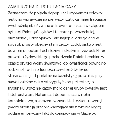
ZAMIERZONA DEPOPULACJA GAZY
Zaznaczam, że pojęcia depopulacji używam tu celowo:
jest ono wprawdzie na pierwszy rzut oka mniej frapujące
wyobraźnię niż używane od pewnego czasu względem
sytuacji Palestyńczyków, i to coraz powszechniej,
określenie „ludobójstwo”, ale najlepiej oddaje ono w
sposób prosty obecny stan rzeczy. Ludobójstwo jest
bowiem pojęciem technicznym, ukutym przez polskiego
prawnika żydowskiego pochodzenia Rafała Lemkina w
czasie drugiej wojny światowej do kwalifikacji pewnego
rodzaju zbrodni na ludności cywilnej. Stąd jego
stosowanie jest podatne na kazuistykę prawniczą czy
nawet zależne od rozstrzygnięć kompetentnego
trybunału, gdyż nie każdy mord danej grupy cywilów jest
ludobójstwem. Natomiast depopulacja w pełni i
kompleksowo, a zarazem w zasadzie bezkontrowersji
(skoro strona ją przeprowadzająca się z tym nie kryje)
oddaje empiryczny fakt dokonujący się w Gazie od