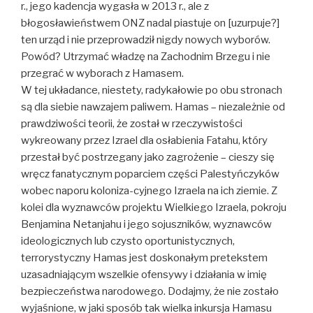
r., jego kadencja wygasła w 2013 r., ale z
błogosławieństwem ONZ nadal piastuje on [uzurpuje?]
ten urząd i nie przeprowadził nigdy nowych wyborów.
Powód? Utrzymać władzę na Zachodnim Brzegu i nie
przegrać w wyborach z Hamasem.
W tej układance, niestety, radykałowie po obu stronach
są dla siebie nawzajem paliwem. Hamas – niezależnie od
prawdziwości teorii, że został w rzeczywistości
wykreowany przez Izrael dla osłabienia Fatahu, który
przestał być postrzegany jako zagrożenie – cieszy się
wręcz fanatycznym poparciem części Palestyńczyków
wobec naporu koloniza-cyjnego Izraela na ich ziemie. Z
kolei dla wyznawców projektu Wielkiego Izraela, pokroju
Benjamina Netanjahu i jego sojuszników, wyznawców
ideologicznych lub czysto oportunistycznych,
terrorystyczny Hamas jest doskonałym pretekstem
uzasadniającym wszelkie ofensywy i działania w imię
bezpieczeństwa narodowego. Dodajmy, że nie zostało
wyjaśnione, w jaki sposób tak wielka inkursja Hamasu