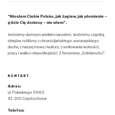
“Niosłem Ciebie Polsko, jak żagiew, jak płomienie –
gdzie Cię doniosę – nie wiem”.
Jesteśmy dumnym wielkim narodem. Jesteśmy cząstką
dziejów, rośliśmy z chrześcijańskiego, europejskiego
ducha, z naszej mowy i kultury, z umiłowania wolności,
pracy i walki o niepodległość. Z fenomenu „Solidarności”.
KONTAKT
Adres:
ul. Pułaskiego 59/65
42-200 Częstochowa
Telefon: