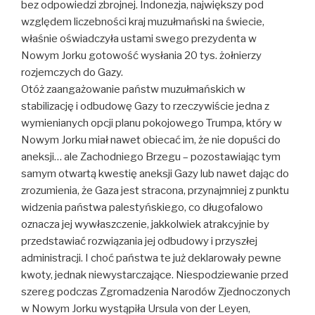
bez odpowiedzi zbrojnej. Indonezja, największy pod
względem liczebności kraj muzułmański na świecie,
właśnie oświadczyła ustami swego prezydenta w
Nowym Jorku gotowość wysłania 20 tys. żołnierzy
rozjemczych do Gazy.
Otóż zaangażowanie państw muzułmańskich w
stabilizację i odbudowę Gazy to rzeczywiście jedna z
wymienianych opcji planu pokojowego Trumpa, który w
Nowym Jorku miał nawet obiecać im, że nie dopuści do
aneksji… ale Zachodniego Brzegu – pozostawiając tym
samym otwartą kwestię aneksji Gazy lub nawet dając do
zrozumienia, że Gaza jest stracona, przynajmniej z punktu
widzenia państwa palestyńskiego, co długofalowo
oznacza jej wywłaszczenie, jakkolwiek atrakcyjnie by
przedstawiać rozwiązania jej odbudowy i przyszłej
administracji. I choć państwa te już deklarowały pewne
kwoty, jednak niewystarczające. Niespodziewanie przed
szereg podczas Zgromadzenia Narodów Zjednoczonych
w Nowym Jorku wystąpiła Ursula von der Leyen,