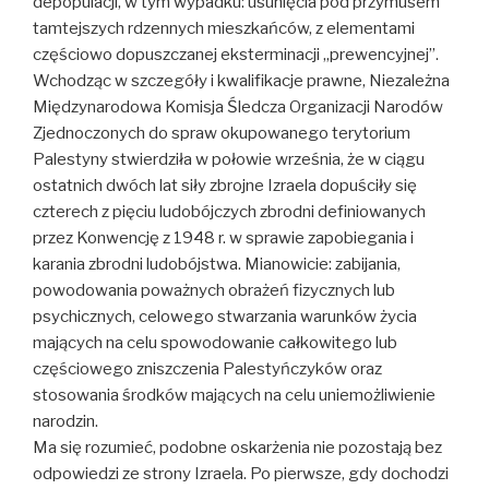
depopulacji, w tym wypadku: usunięcia pod przymusem
tamtejszych rdzennych mieszkańców, z elementami
częściowo dopuszczanej eksterminacji „prewencyjnej”.
Wchodząc w szczegóły i kwalifikacje prawne, Niezależna
Międzynarodowa Komisja Śledcza Organizacji Narodów
Zjednoczonych do spraw okupowanego terytorium
Palestyny stwierdziła w połowie września, że w ciągu
ostatnich dwóch lat siły zbrojne Izraela dopuściły się
czterech z pięciu ludobójczych zbrodni definiowanych
przez Konwencję z 1948 r. w sprawie zapobiegania i
karania zbrodni ludobójstwa. Mianowicie: zabijania,
powodowania poważnych obrażeń fizycznych lub
psychicznych, celowego stwarzania warunków życia
mających na celu spowodowanie całkowitego lub
częściowego zniszczenia Palestyńczyków oraz
stosowania środków mających na celu uniemożliwienie
narodzin.
Ma się rozumieć, podobne oskarżenia nie pozostają bez
odpowiedzi ze strony Izraela. Po pierwsze, gdy dochodzi