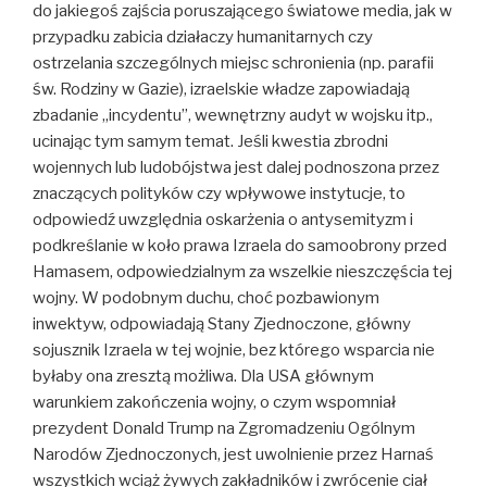
do jakiegoś zajścia poruszającego światowe media, jak w
przypadku zabicia działaczy humanitarnych czy
ostrzelania szczególnych miejsc schronienia (np. parafii
św. Rodziny w Gazie), izraelskie władze zapowiadają
zbadanie „incydentu”, wewnętrzny audyt w wojsku itp.,
ucinając tym samym temat. Jeśli kwestia zbrodni
wojennych lub ludobójstwa jest dalej podnoszona przez
znaczących polityków czy wpływowe instytucje, to
odpowiedź uwzględnia oskarżenia o antysemityzm i
podkreślanie w koło prawa Izraela do samoobrony przed
Hamasem, odpowiedzialnym za wszelkie nieszczęścia tej
wojny. W podobnym duchu, choć pozbawionym
inwektyw, odpowiadają Stany Zjednoczone, główny
sojusznik Izraela w tej wojnie, bez którego wsparcia nie
byłaby ona zresztą możliwa. Dla USA głównym
warunkiem zakończenia wojny, o czym wspomniał
prezydent Donald Trump na Zgromadzeniu Ogólnym
Narodów Zjednoczonych, jest uwolnienie przez Harnaś
wszystkich wciąż żywych zakładników i zwrócenie ciał