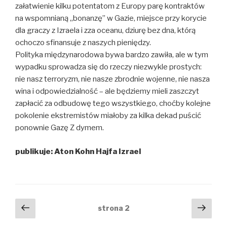
załatwienie kilku potentatom z Europy parę kontraktów
na wspomnianą „bonanzę” w Gazie, miejsce przy korycie
dla graczy z Izraela i zza oceanu, dziurę bez dna, którą
ochoczo sfinansuje z naszych pieniędzy.
Polityka międzynarodowa bywa bardzo zawiła, ale w tym
wypadku sprowadza się do rzeczy niezwykle prostych:
nie nasz terroryzm, nie nasze zbrodnie wojenne, nie nasza
wina i odpowiedzialność – ale będziemy mieli zaszczyt
zapłacić za odbudowę tego wszystkiego, choćby kolejne
pokolenie ekstremistów miałoby za kilka dekad puścić
ponownie Gazę Z dymem.
publikuje: Aton Kohn Hajfa Izrael
Nawigacja
Poprzednia
Nast
strona
2
strona
stro
po