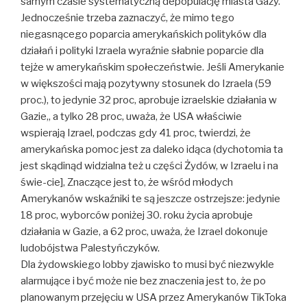
samym czasie systematyczną depopulację miasta Gazy.
Jednocześnie trzeba zaznaczyć, że mimo tego
niegasnącego poparcia amerykańskich polityków dla
działań i polityki Izraela wyraźnie słabnie poparcie dla
tejże w amerykańskim społeczeństwie. Jeśli Amerykanie
w większości mają pozytywny stosunek do Izraela (59
proc.), to jedynie 32 proc, aprobuje izraelskie działania w
Gazie,, a tylko 28 proc, uważa, że USA właściwie
wspierają Izrael, podczas gdy 41 proc, twierdzi, że
amerykańska pomoc jest za daleko idąca (dychotomia ta
jest skądinąd widzialna też u części Żydów, w Izraelu i na
świe-cie], Znaczące jest to, że wśród młodych
Amerykanów wskaźniki te są jeszcze ostrzejsze: jedynie
18 proc, wyborców poniżej 30. roku życia aprobuje
działania w Gazie, a 62 proc, uważa, że Izrael dokonuje
ludobójstwa Palestyńczyków.
Dla żydowskiego lobby zjawisko to musi być niezwykle
alarmujące i być może nie bez znaczenia jest to, że po
planowanym przejęciu w USA przez Amerykanów TikToka