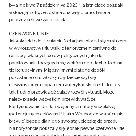
była możliwa 7 października 2023 r., a istniejące poszlaki
wskazują na to, że została ona wręcz umożliwiona
poprzez celowe zaniechania.
CZERWONE LINIE
Jakkolwiek było, Beniamin Netanjahu okazał się mistrzem
w wykorzystywaniu walki z terroryzmem zarówno do
realizacji własnych celów politycznych, jak i do
paraliżowania toczących się wokół niego dochodzeń na
tle korupcyjnym. Między innymi dlatego dopóki
pozostanie on u władzy i będzie cieszył się
niewzruszonym poparciem amerykańskich elit, dopóty
tak trudno przewidzieć dalszy rozwój sytuacji. Może
należy przede wszystkim przewidywać, że
kontynuowanie działań wojennych natury wszelakiej
(potencjalnych celów na Bliskim Wschodzie w końcu nie
brakuje) będzie dla niego swoistą ucieczką do przodu.
Na horyzoncie pokazały się jednak pewne czerwone linie
ze strony państw arabskich i islamu w ogóle. Jeśli