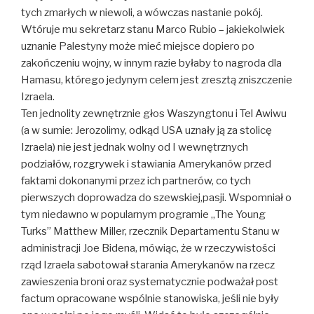
tych zmarłych w niewoli, a wówczas nastanie pokój.
Wtóruje mu sekretarz stanu Marco Rubio – jakiekolwiek
uznanie Palestyny może mieć miejsce dopiero po
zakończeniu wojny, w innym razie byłaby to nagroda dla
Hamasu, którego jedynym celem jest zresztą zniszczenie
Izraela.
Ten jednolity zewnętrznie głos Waszyngtonu i Tel Awiwu
(a w sumie: Jerozolimy, odkąd USA uznały ją za stolicę
Izraela) nie jest jednak wolny od I wewnętrznych
podziałów, rozgrywek i stawiania Amerykanów przed
faktami dokonanymi przez ich partnerów, co tych
pierwszych doprowadza do szewskiej,pasji. Wspomniał o
tym niedawno w popularnym programie „The Young
Turks” Matthew Miller, rzecznik Departamentu Stanu w
administracji Joe Bidena, mówiąc, że w rzeczywistości
rząd Izraela sabotował starania Amerykanów na rzecz
zawieszenia broni oraz systematycznie podważał post
factum opracowane wspólnie stanowiska, jeśli nie były