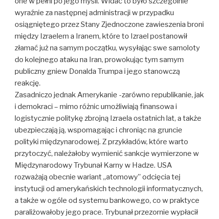
one w pełni po jego myśli. Widać to było szczególnie
wyraźnie za następnej administracji w przypadku
osiągniętego przez Stany Zjednoczone zawieszenia broni
między Izraelem a Iranem, które to Izrael postanowił
złamać już na samym początku, wysyłając swe samoloty
do kolejnego ataku na Iran, prowokując tym samym
publiczny gniew Donalda Trumpa i jego stanowczą
reakcję.
Zasadniczo jednak Amerykanie -zarówno republikanie, jak
i demokraci – mimo różnic umożliwiają finansowa i
logistycznie politykę zbrojną Izraela ostatnich lat, a także
ubezpieczają ją, wspomagając i chroniąc na gruncie
polityki międzynarodowej. Z przykładów, które warto
przytoczyć, należałoby wymienić sankcje wymierzone w
Międzynarodowy Trybunał Karny w Hadze. USA
rozważają obecnie wariant „atomowy” odcięcia tej
instytucji od amerykańskich technologii informatycznych,
a także w ogóle od systemu bankowego, co w praktyce
paraliżowałoby jego prace. Trybunał przezornie wypłacił