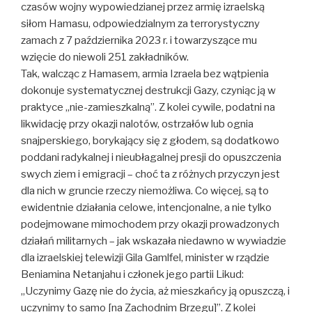
czasów wojny wypowiedzianej przez armię izraelską
siłom Hamasu, odpowiedzialnym za terrorystyczny
zamach z 7 października 2023 r. i towarzyszące mu
wzięcie do niewoli 251 zakładników.
Tak, walcząc z Hamasem, armia Izraela bez wątpienia
dokonuje systematycznej destrukcji Gazy, czyniąc ją w
praktyce „nie-zamieszkalną”. Z kolei cywile, podatni na
likwidację przy okazji nalotów, ostrzałów lub ognia
snajperskiego, borykający się z głodem, są dodatkowo
poddani radykalnej i nieubłagalnej presji do opuszczenia
swych ziem i emigracji – choć ta z różnych przyczyn jest
dla nich w gruncie rzeczy niemożliwa. Co więcej, są to
ewidentnie działania celowe, intencjonalne, a nie tylko
podejmowane mimochodem przy okazji prowadzonych
działań militarnych – jak wskazała niedawno w wywiadzie
dla izraelskiej telewizji Gila Gamlfel, minister w rządzie
Beniamina Netanjahu i członek jego partii Likud:
„Uczynimy Gazę nie do życia, aż mieszkańcy ją opuszczą, i
uczynimy to samo [na Zachodnim Brzegu]”. Z kolei