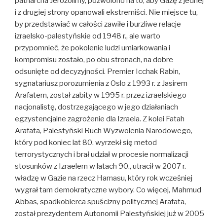
patriarcha Jerozolimy, pozwolono na to, aby Gazę z jednej
i z drugiej strony opanowali ekstremiści. Nie miejsce tu,
by przedstawiać w całości zawiłe i burzliwe relacje
izraelsko-palestyńskie od 1948 r., ale warto
przypomnieć, że pokolenie ludzi umiarkowania i
kompromisu zostało, po obu stronach, na dobre
odsunięte od decyzyjności. Premier Icchak Rabin,
sygnatariusz porozumienia z Oslo z 1993 r. z Jasirem
Arafatem, został zabity w 1995 r. przez izraelskiego
nacjonalistę, dostrzegającego w jego działaniach
egzystencjalne zagrożenie dla Izraela. Z kolei Fatah
Arafata, Palestyński Ruch Wyzwolenia Narodowego,
który pod koniec lat 80. wyrzekł się metod
terrorystycznych i brał udział w procesie normalizacji
stosunków z Izraelem w latach 90., utracił w 2007 r.
władzę w Gazie na rzecz Hamasu, który rok wcześniej
wygrał tam demokratyczne wybory. Co więcej, Mahmud
Abbas, spadkobierca spuścizny politycznej Arafata,
został prezydentem Autonomii Palestyńskiej już w 2005