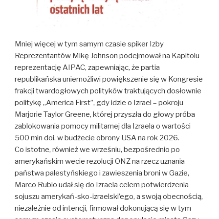
Mniej więcej w tym samym czasie spiker Izby
Reprezentantów Mikę Johnson podejmował na Kapitolu
reprezentację AIPAC, zapewniając, że partia
republikańska uniemożliwi powiększenie się w Kongresie
frakcji twardogłowych polityków traktujących dosłownie
politykę „America First”, gdy idzie o Izrael – pokroju
Marjorie Taylor Greene, której przyszła do głowy próba
zablokowania pomocy militarnej dla Izraela o wartości
500 min doi. w budżecie obrony USA na rok 2026.
Co istotne, również we wrześniu, bezpośrednio po
amerykańskim wecie rezolucji ONZ na rzecz uznania
państwa palestyńskiego i zawieszenia broni w Gazie,
Marco Rubio udał się do Izraela celem potwierdzenia
sojuszu amerykań-sko-izraelski’ego, a swoją obecnością,
niezależnie od intencji, firmował dokonującą się w tym