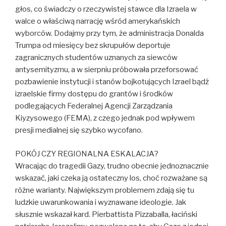
głos, co świadczy o rzeczywistej stawce dla Izraela w
walce o właściwą narrację wśród amerykańskich
wyborców. Dodajmy przy tym, że administracja Donalda
Trumpa od miesięcy bez skrupułów deportuje
zagranicznych studentów uznanych za siewców
antysemityzmu, a w sierpniu próbowała przeforsować
pozbawienie instytucji i stanów bojkotujących Izrael bądź
izraelskie firmy dostępu do grantów i środków
podlegających Federalnej Agencji Zarządzania
Kiyzysowego (FEMA), z czego jednak pod wpływem
presji medialnej się szybko wycofano.
POKÓJ CZY REGIONALNA ESKALACJA?
Wracając do tragedii Gazy, trudno obecnie jednoznacznie
wskazać, jaki czeka ją ostateczny los, choć rozważane są
różne warianty. Największym problemem zdają się tu
ludzkie uwarunkowania i wyznawane ideologie. Jak
słusznie wskazał kard. Pierbattista Pizzaballa, łaciński