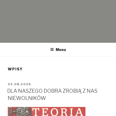
WOLNI I SOLIDARNI
Wolni i Solidarni – Partia polityczna Kornela Morawieckiego. Koło
Częstochowa. Dotyczy spraw politycznych ale także historii i
Menu
przyszłości.
WPISY
OPUBLIKOWANE
02.08.2026
W
DLA NASZEGO DOBRA ZROBIĄ Z NAS
NIEWOLNIKÓW