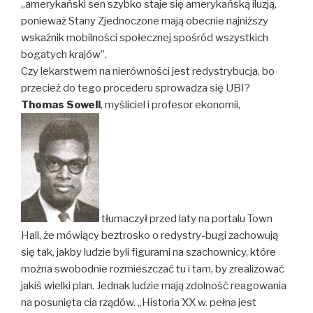
„amerykański sen szybko staje się amerykańską iluzją,
ponieważ Stany Zjednoczone mają obecnie najniższy
wskaźnik mobilności społecznej spośród wszystkich
bogatych krajów”.
Czy lekarstwem na nierówności jest redystrybucja, bo
przecież do tego procederu sprowadza się UBI?
Thomas Sowell
, myśliciel i profesor ekonomii,
tłumaczył przed laty na portalu Town
Hall, że mówiący beztrosko o redystry-bugi zachowują
się tak, jakby ludzie byli figurami na szachownicy, które
można swobodnie rozmieszczać tu i tam, by zrealizować
jakiś wielki plan. Jednak ludzie mają zdolność reagowania
na posunięta cia rządów. „Historia XX w. pełna jest