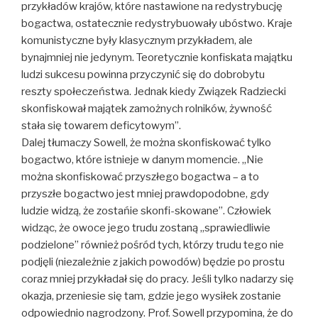
przykładów krajów, które nastawione na redystrybucję
bogactwa, ostatecznie redystrybuowały ubóstwo. Kraje
komunistyczne były klasycznym przykładem, ale
bynajmniej nie jedynym. Teoretycznie konfiskata majątku
ludzi sukcesu powinna przyczynić się do dobrobytu
reszty społeczeństwa. Jednak kiedy Związek Radziecki
skonfiskował majątek zamożnych rolników, żywność
stała się towarem deficytowym”.
Dalej tłumaczy Sowell, że można skonfiskować tylko
bogactwo, które istnieje w danym momencie. „Nie
można skonfiskować przyszłego bogactwa – a to
przyszłe bogactwo jest mniej prawdopodobne, gdy
ludzie widzą, że zostańie skonfi-skowane”. Człowiek
widząc, że owoce jego trudu zostaną „sprawiedliwie
podzielone” również pośród tych, którzy trudu tego nie
podjęli (niezależnie z jakich powodów) będzie po prostu
coraz mniej przykładał się do pracy. Jeśli tylko nadarzy się
okazja, przeniesie się tam, gdzie jego wysiłek zostanie
odpowiednio nagrodzony. Prof. Sowell przypomina, że do