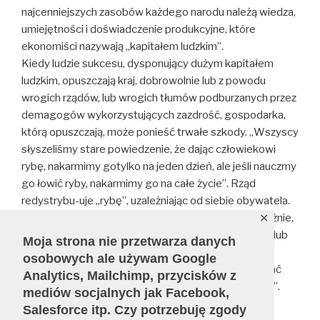
najcenniejszych zasobów każdego narodu należą wiedza,
umiejętności i doświadczenie produkcyjne, które
ekonomiści nazywają „kapitałem ludzkim”.
Kiedy ludzie sukcesu, dysponujący dużym kapitałem
ludzkim, opuszczają kraj, dobrowolnie lub z powodu
wrogich rządów, lub wrogich tłumów podburzanych przez
demagogów wykorzystujących zazdrość, gospodarka,
którą opuszczają, może ponieść trwałe szkody. „Wszyscy
słyszeliśmy stare powiedzenie, że dając człowiekowi
rybę, nakarmimy gotylko na jeden dzień, ale jeśli nauczmy
go łowić ryby, nakarmimy go na całe życie”. Rząd
redystrybu-uje „rybę”, uzależniając od siebie obywatela.
„Gdyby redystrybu-cjoniści traktowali sprawę poważnie,
✕
chcieliby rozdystrybuować zdolność do łowienia ryb lub
Moja strona nie przetwarza danych
do bycia produktywnym w inny sposób. Wiedza jest
osobowych ale używam Google
jedną z niewielu rzeczy, które można rozdystrybuować
Analytics, Mailchimp, przycisków z
bez uszczuplania zasobów posiadanych przez innych”.
mediów socjalnych jak Facebook,
Salesforce itp. Czy potrzebuję zgody